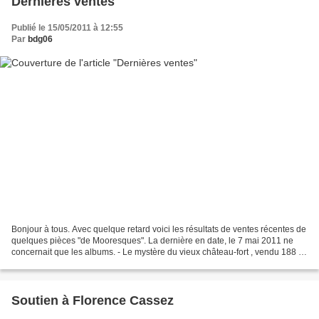
Dernières ventes
Publié le 15/05/2011 à 12:55
Par
bdg06
Bonjour à tous. Avec quelque retard voici les résultats de ventes récentes de
quelques pièces "de Mooresques". La dernière en date, le 7 mai 2011 ne
concernait que les albums. - Le mystère du vieux château-fort , vendu 188 €
TTC. Plus extraordinaire,...
Soutien à Florence Cassez