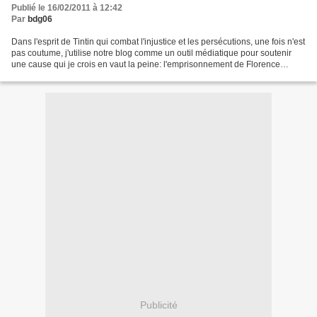
Publié le 16/02/2011 à 12:42
Par
bdg06
Dans l'esprit de Tintin qui combat l'injustice et les persécutions, une fois n'est
pas coutume, j'utilise notre blog comme un outil médiatique pour soutenir
une cause qui je crois en vaut la peine: l'emprisonnement de Florence
Cassez au Mexique. - jugement...
Publicité