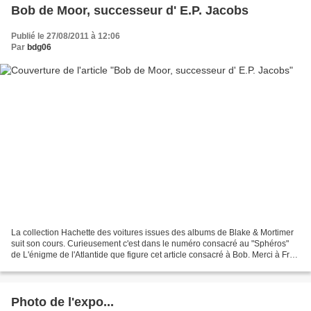
Bob de Moor, successeur d' E.P. Jacobs
Publié le 27/08/2011 à 12:06
Par
bdg06
La collection Hachette des voitures issues des albums de Blake & Mortimer
suit son cours. Curieusement c'est dans le numéro consacré au "Sphéros"
de L'énigme de l'Atlantide que figure cet article consacré à Bob. Merci à Fred
du Centaur club, le forum...
Photo de l'expo...