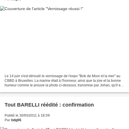
Le 14 juin s'est déroulé le vernissage de l'expo "Bob de Moor et la mer" au
CBBD à Bruxelles. La marine était à l'honneur, ainsi que la joie et la bonne
humeur comme le prouve la photo ci-dessous, transmise par Johan, qu'il en
soit remercié. De gauche...
Tout BARELLI réédité : confirmation
Publié le 30/05/2011 à 18:59
Par
bdg06