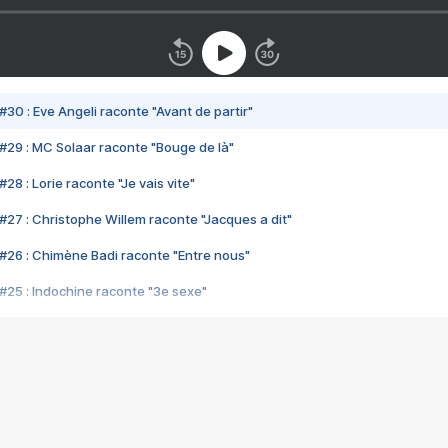
#30 : Eve Angeli raconte "Avant de partir"
#29 : MC Solaar raconte "Bouge de là"
28 : Lorie raconte "Je vais vite"
#27 : Christophe Willem raconte "Jacques a dit"
#26 : Chimène Badi raconte "Entre nous"
#25 : Indochine raconte "3e sexe"
#24 : Zaho raconte "C'est chelou"
#23 : Patrick Bruel raconte "Au café des délices"
#22 : Kyo raconte "Le chemin"
#21 : Nolwenn Leroy raconte "Cassé"