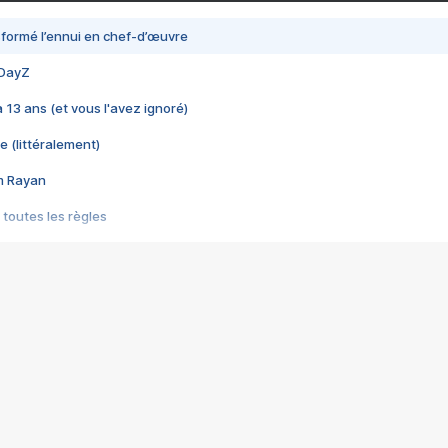
nsformé l’ennui en chef-d’œuvre
 DayZ
 a 13 ans (et vous l'avez ignoré)
e (littéralement)
im Rayan
 toutes les règles
s les jeux vidéo
us choquant de Rockstar ? - Le scandale BULLY
e plus moche de Steam
du RÊVE tourne au CAUCHEMAR
pendant 8 heures
it… à tort